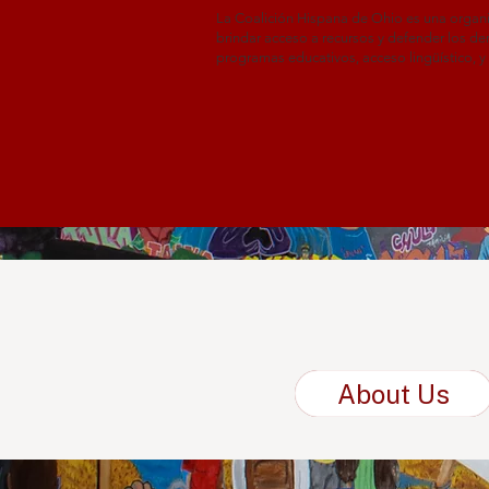
La Coalición Hispana de Ohio es una organi
brindar acceso a recursos y defender los d
programas educativos, acceso lingüístico, y
About Us