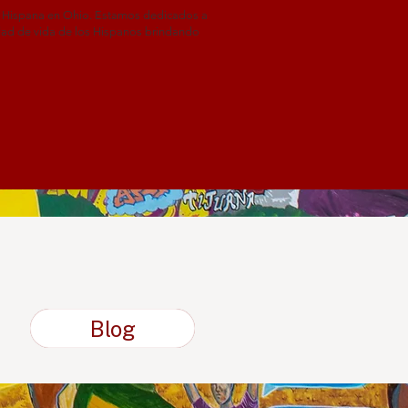
ad Hispana en Ohio. Estamos dedicados a
idad de vida de los Hispanos brindando
Blog