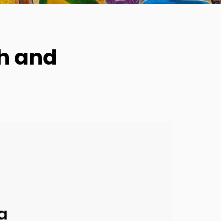
th and
a