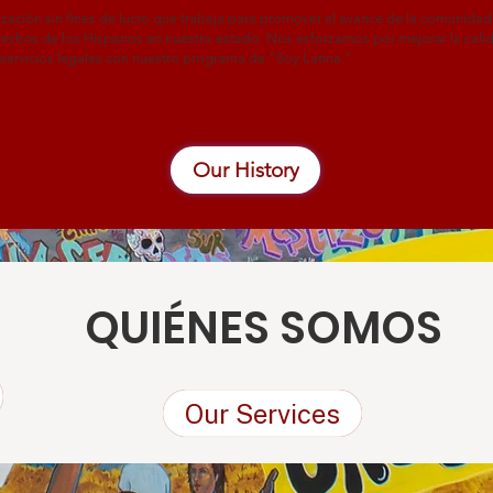
zación sin fines de lucro que trabaja para promover el avance de la comunid
erechos de los Hispanos en nuestro estado. Nos esforzamos por mejorar la cal
 servicios legales con nuestro programa de "Soy Latina."
Our History
QUIÉNES SOMOS
Our Services