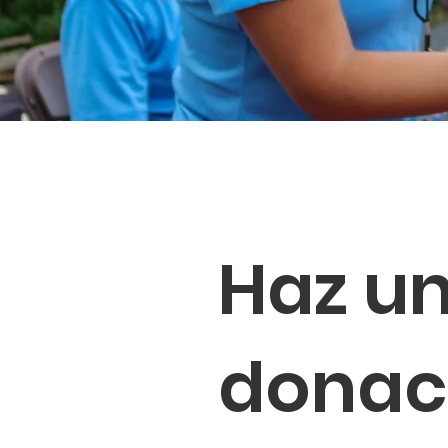
Haz u
donac