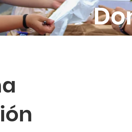
Do
na
ión