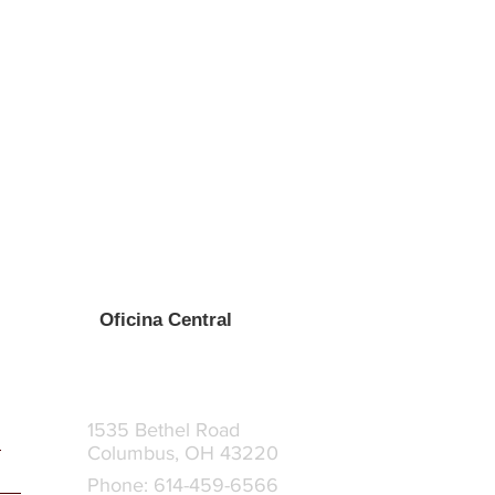
Oficina Central
1535 Bethel Road
Columbus, OH 43220
Phone: 614-459-6566