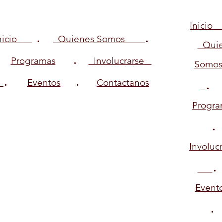
Inici
.
.
Inicio
Quienes Somos
Quie
.
Programas
Involucrarse
Somo
.
.
Eventos
Contactanos
Progra
Involuc
.
Event
.