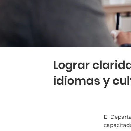
Lograr clarid
idiomas y cul
El Depart
capacitado