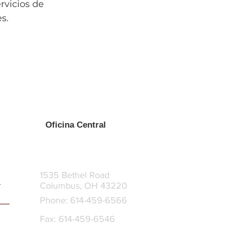
rvicios de
s.
Oficina Central
1535 Bethel Road
Columbus, OH 43220
Phone: 614-459-6566
Fax: 614-459-6546