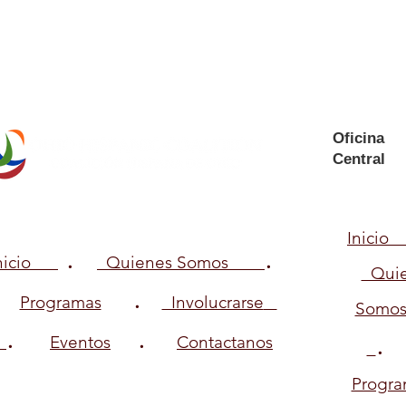
Oficina
Central
Inici
.
.
Inicio
Quienes Somos
Quie
.
Programas
Involucrarse
Somo
.
.
Eventos
Contactanos
Progra