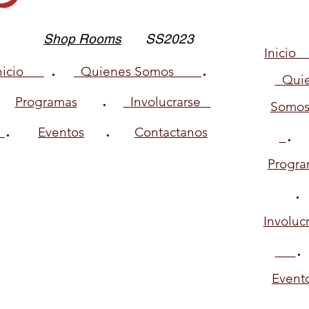
Shop Rooms
SS2023
Inici
.
.
Inicio
Quienes Somos
Quie
.
Programas
Involucrarse
Somo
.
.
Eventos
Contactanos
Progra
Involuc
.
Event
.